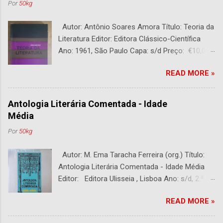
Por
50kg
Autor: Antônio Soares Amora Título: Teoria da
Literatura Editor: Editora Clássico-Científica
Ano: 1961, São Paulo Capa: s/d Preço: €10,00
DESCRIÇÃO : Bom estado. 282 páginas.
READ MORE »
Antologia Literária Comentada - Idade
Média
Por
50kg
Autor: M. Ema Taracha Ferreira (org.) Título:
Antologia Literária Comentada - Idade Média
Editor: Editora Ulisseia , Lisboa Ano: s/d, 2.ª
Edição Capa : s/d Preço: €10,00 DESCRIÇÃO :
READ MORE »
Com alguns sublinhados a lapiseira. Usado.
Com 252 páginas.