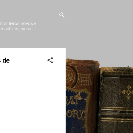
trar livros novos e
 público, na rua
s de