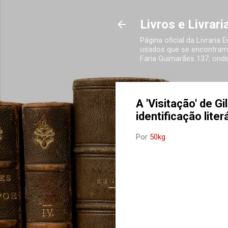
Livros e Livrar
Página oficial da Livraria
usados que se encontram 
Faria Guimarães 137, onde
A 'Visitação' de G
identificação lite
Por
50kg