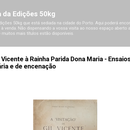
Avançar para o conteúdo principal
ia da Edições 50kg
 Edições 50kg que está sediada na cidade do Porto. Aqui poderá encon
à venda. Não dispensando a vossa visita ao nosso espaço aberto ao
 muitos mais títulos estão disponíveis.
il Vicente à Rainha Parida Dona Maria - Ensaio
rária e de encenação