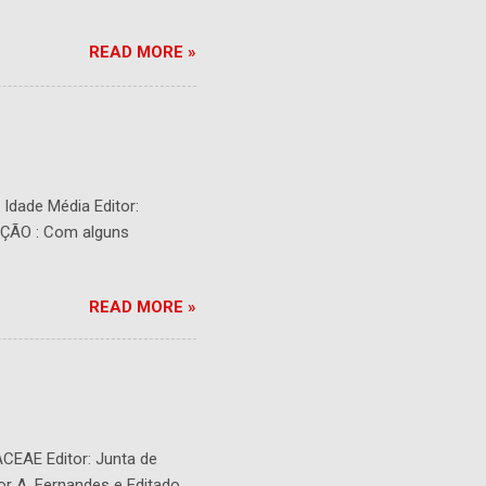
READ MORE »
- Idade Média Editor:
RIÇÃO : Com alguns
READ MORE »
ACEAE Editor: Junta de
or A. Fernandes e Editado