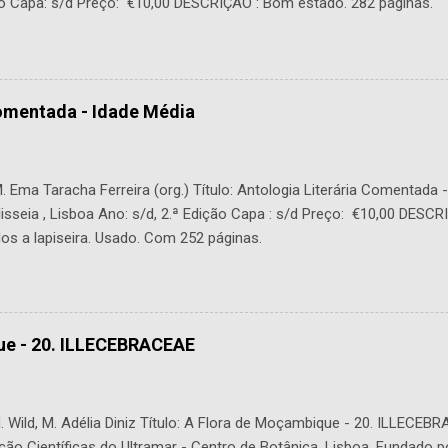
o Capa: s/d Preço: €10,00 DESCRIÇÃO : Bom estado. 282 páginas.
Comentada - Idade Média
 Ema Taracha Ferreira (org.) Título: Antologia Literária Comentada 
lisseia , Lisboa Ano: s/d, 2.ª Edição Capa : s/d Preço: €10,00 DESC
os a lapiseira. Usado. Com 252 páginas.
ue - 20. ILLECEBRACEAE
 Wild, M. Adélia Diniz Título: A Flora de Moçambique - 20. ILLECEBR
ção Científicas do Ultramar - Centro de Botânica, Lisboa. Fundado p