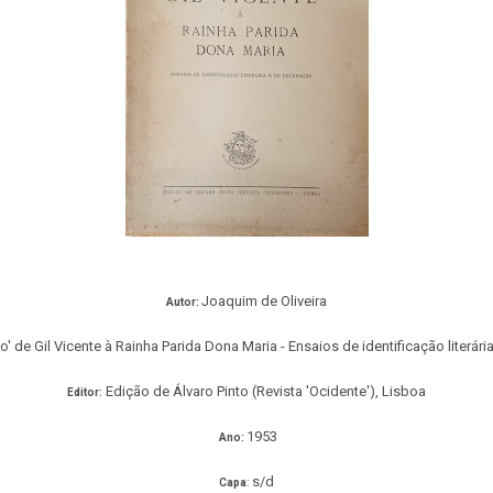
Joaquim de Oliveira
Autor:
o' de Gil Vicente à Rainha Parida Dona Maria - Ensaios de identificação liter
ári
Edição de Álvaro Pinto (Revista 'Ocidente'), Lisboa
Editor:
1953
Ano:
s/d
Capa
: