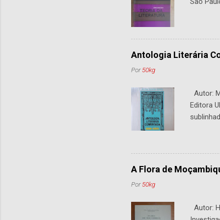
São Paul
Antologia Literária 
Por
50kg
Autor: M.
Editora U
sublinhad
A Flora de Moçambiq
Por
50kg
Autor: H.
Investiga