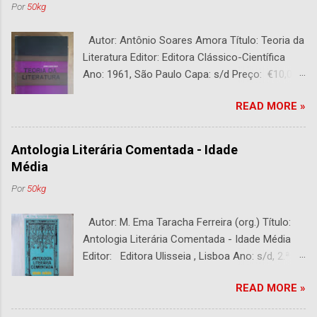
Por
50kg
Autor: Antônio Soares Amora Título: Teoria da
Literatura Editor: Editora Clássico-Científica
Ano: 1961, São Paulo Capa: s/d Preço: €10,00
DESCRIÇÃO : Bom estado. 282 páginas.
READ MORE »
Antologia Literária Comentada - Idade
Média
Por
50kg
Autor: M. Ema Taracha Ferreira (org.) Título:
Antologia Literária Comentada - Idade Média
Editor: Editora Ulisseia , Lisboa Ano: s/d, 2.ª
Edição Capa : s/d Preço: €10,00 DESCRIÇÃO :
READ MORE »
Com alguns sublinhados a lapiseira. Usado.
Com 252 páginas.