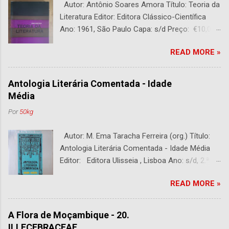
Autor: Antônio Soares Amora Título: Teoria da
Literatura Editor: Editora Clássico-Científica
Ano: 1961, São Paulo Capa: s/d Preço: €10,00
DESCRIÇÃO : Bom estado. 282 páginas.
READ MORE »
Antologia Literária Comentada - Idade
Média
Por
50kg
Autor: M. Ema Taracha Ferreira (org.) Título:
Antologia Literária Comentada - Idade Média
Editor: Editora Ulisseia , Lisboa Ano: s/d, 2.ª
Edição Capa : s/d Preço: €10,00 DESCRIÇÃO :
READ MORE »
Com alguns sublinhados a lapiseira. Usado.
Com 252 páginas.
A Flora de Moçambique - 20.
ILLECEBRACEAE