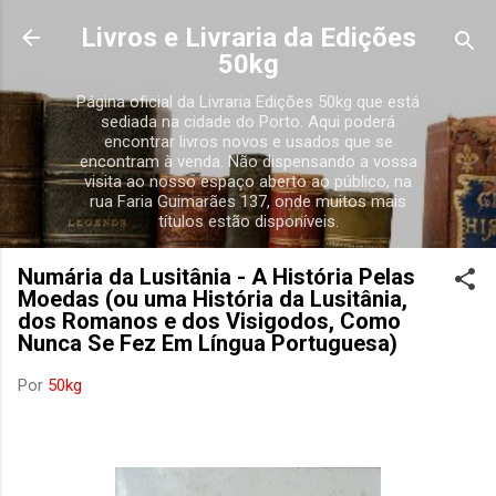
Avançar para o conteúdo principal
Livros e Livraria da Edições
50kg
Página oficial da Livraria Edições 50kg que está
sediada na cidade do Porto. Aqui poderá
encontrar livros novos e usados que se
encontram à venda. Não dispensando a vossa
visita ao nosso espaço aberto ao público, na
rua Faria Guimarães 137, onde muitos mais
títulos estão disponíveis.
Numária da Lusitânia - A História Pelas
Moedas (ou uma História da Lusitânia,
dos Romanos e dos Visigodos, Como
Nunca Se Fez Em Língua Portuguesa)
Por
50kg