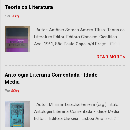
Teoria da Literatura
Por
50kg
Autor: Antônio Soares Amora Título: Teoria da
Literatura Editor: Editora Clássico-Científica
Ano: 1961, São Paulo Capa: s/d Preço: €10,00
DESCRIÇÃO : Bom estado. 282 páginas.
READ MORE »
Antologia Literária Comentada - Idade
Média
Por
50kg
Autor: M. Ema Taracha Ferreira (org.) Título:
Antologia Literária Comentada - Idade Média
Editor: Editora Ulisseia , Lisboa Ano: s/d, 2.ª
Edição Capa : s/d Preço: €10,00 DESCRIÇÃO :