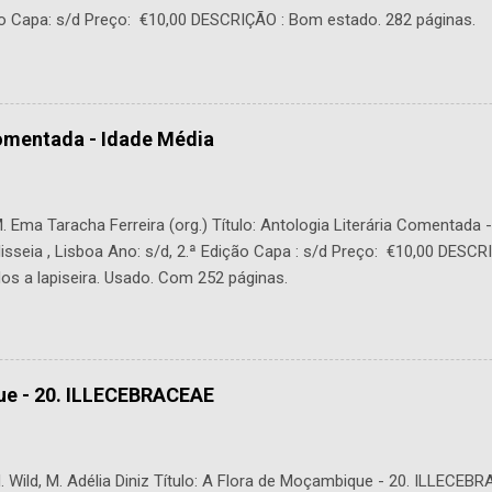
o Capa: s/d Preço: €10,00 DESCRIÇÃO : Bom estado. 282 páginas.
Comentada - Idade Média
 Ema Taracha Ferreira (org.) Título: Antologia Literária Comentada 
lisseia , Lisboa Ano: s/d, 2.ª Edição Capa : s/d Preço: €10,00 DESC
os a lapiseira. Usado. Com 252 páginas.
ue - 20. ILLECEBRACEAE
 Wild, M. Adélia Diniz Título: A Flora de Moçambique - 20. ILLECEBR