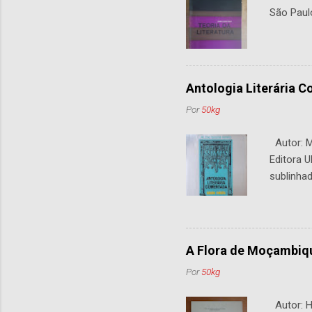
São Paul
Antologia Literária 
Por
50kg
Autor: M.
Editora U
sublinhad
A Flora de Moçambiq
Por
50kg
Autor: H.