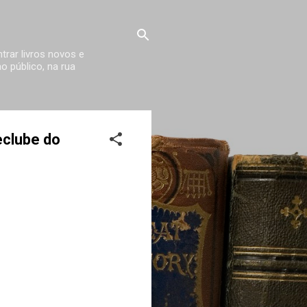
trar livros novos e
 público, na rua
eclube do