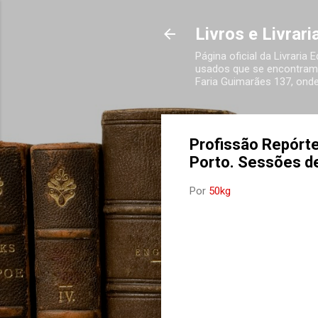
Livros e Livrar
Página oficial da Livraria
usados que se encontram 
Faria Guimarães 137, onde
Profissão Repórte
Porto. Sessões d
Por
50kg