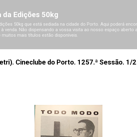
Avançar para o conteúdo principal
ia da Edições 50kg
 Edições 50kg que está sediada na cidade do Porto. Aqui poderá encon
à venda. Não dispensando a vossa visita ao nosso espaço aberto ao
 muitos mais títulos estão disponíveis.
tri). Cineclube do Porto. 1257.ª Sessão. 1/2 