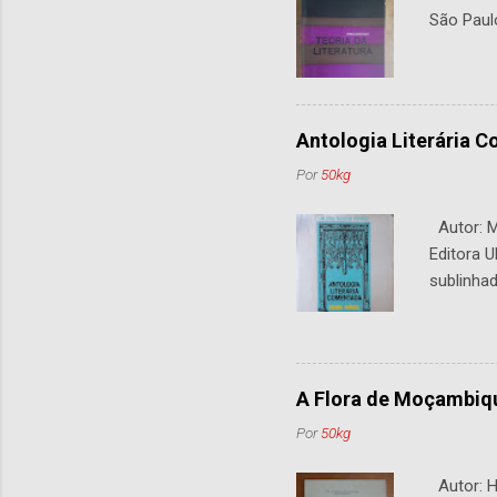
São Paul
Antologia Literária 
Por
50kg
Autor: M.
Editora U
sublinhad
A Flora de Moçambiq
Por
50kg
Autor: H.