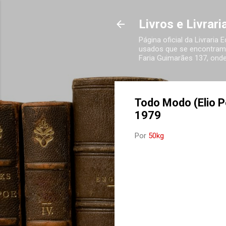
Livros e Livrar
Página oficial da Livraria
usados que se encontram 
Faria Guimarães 137, onde
Todo Modo (Elio Pe
1979
Por
50kg