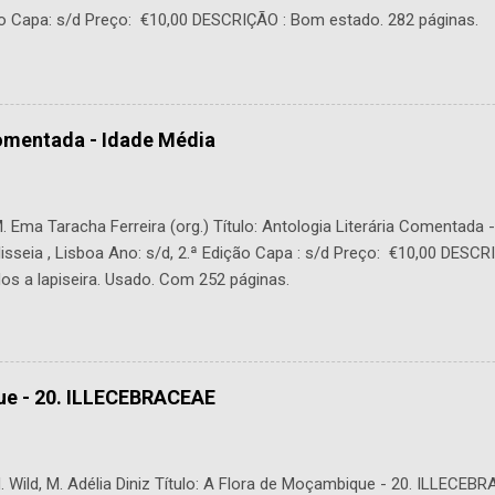
o Capa: s/d Preço: €10,00 DESCRIÇÃO : Bom estado. 282 páginas.
Comentada - Idade Média
 Ema Taracha Ferreira (org.) Título: Antologia Literária Comentada 
lisseia , Lisboa Ano: s/d, 2.ª Edição Capa : s/d Preço: €10,00 DESC
os a lapiseira. Usado. Com 252 páginas.
ue - 20. ILLECEBRACEAE
 Wild, M. Adélia Diniz Título: A Flora de Moçambique - 20. ILLECEBR