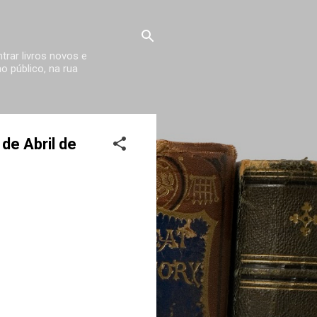
trar livros novos e
 público, na rua
de Abril de