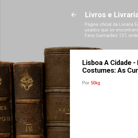
Livros e Livrar
Página oficial da Livraria
usados que se encontram 
Faria Guimarães 137, onde
Lisboa A Cidade -
Costumes: As Cur
Por
50kg