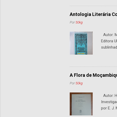
Antologia Literária 
Por
50kg
Autor: M.
Editora U
sublinhad
A Flora de Moçambiq
Por
50kg
Autor: H.
Investiga
por E. J