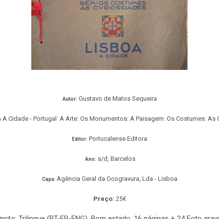
Gustavo de Matos Sequeira
Autor:
 A Cidade - Portugal A Arte: Os Monumentos: A Paisagem: Os Costumes: As 
Portucalense Editora
Editor:
s/d, Barcelos
Ano:
Agência Geral da Ocogravura, Lda - Lisboa
Capa
:
Preço:
25€
: Trilingue (PT-FR-ENG). Bom estado. 16 páginas + 24 Foto grav