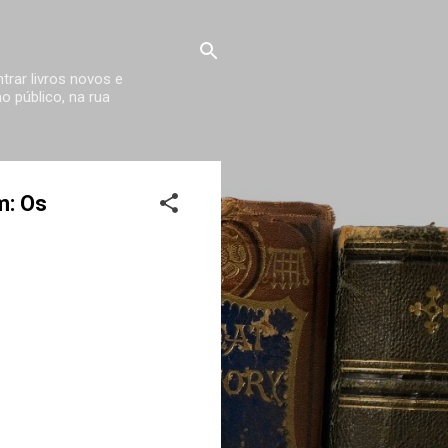
trar livros novos e
 público, na rua
m: Os