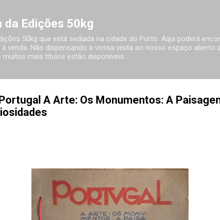
Avançar para o conteúdo principal
ia da Edições 50kg
 Edições 50kg que está sediada na cidade do Porto. Aqui poderá encon
à venda. Não dispensando a vossa visita ao nosso espaço aberto ao
 muitos mais títulos estão disponíveis.
 Portugal A Arte: Os Monumentos: A Paisage
iosidades