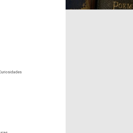
Curiosidades
uras.