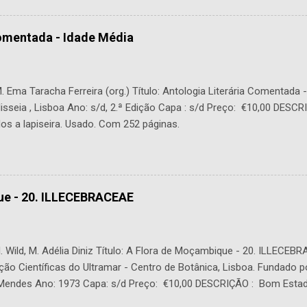
Comentada - Idade Média
 Ema Taracha Ferreira (org.) Título: Antologia Literária Comentada 
lisseia , Lisboa Ano: s/d, 2.ª Edição Capa : s/d Preço: €10,00 DESC
os a lapiseira. Usado. Com 252 páginas.
ue - 20. ILLECEBRACEAE
 Wild, M. Adélia Diniz Título: A Flora de Moçambique - 20. ILLECEBR
ção Científicas do Ultramar - Centro de Botânica, Lisboa. Fundado p
. Mendes Ano: 1973 Capa: s/d Preço: €10,00 DESCRIÇÃO : Bom Estad