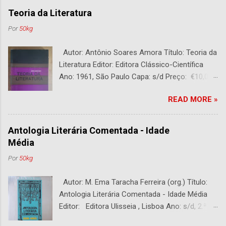
Teoria da Literatura
Por
50kg
Autor: Antônio Soares Amora Título: Teoria da
Literatura Editor: Editora Clássico-Científica
Ano: 1961, São Paulo Capa: s/d Preço: €10,00
DESCRIÇÃO : Bom estado. 282 páginas.
READ MORE »
Antologia Literária Comentada - Idade
Média
Por
50kg
Autor: M. Ema Taracha Ferreira (org.) Título:
Antologia Literária Comentada - Idade Média
Editor: Editora Ulisseia , Lisboa Ano: s/d, 2.ª
Edição Capa : s/d Preço: €10,00 DESCRIÇÃO :