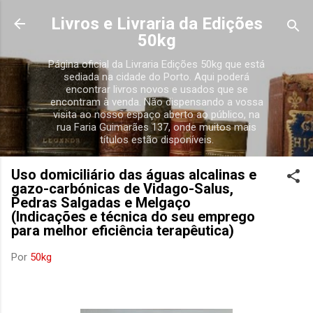
Avançar para o conteúdo principal
Livros e Livraria da Edições
50kg
Página oficial da Livraria Edições 50kg que está
sediada na cidade do Porto. Aqui poderá
encontrar livros novos e usados que se
encontram à venda. Não dispensando a vossa
visita ao nosso espaço aberto ao público, na
rua Faria Guimarães 137, onde muitos mais
títulos estão disponíveis.
Uso domiciliário das águas alcalinas e
gazo-carbónicas de Vidago-Salus,
Pedras Salgadas e Melgaço
(Indicações e técnica do seu emprego
para melhor eficiência terapêutica)
Por
50kg