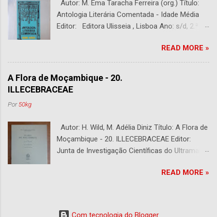
Autor: M. Ema Taracha Ferreira (org.) Título:
Antologia Literária Comentada - Idade Média
Editor: Editora Ulisseia , Lisboa Ano: s/d, 2.ª
Edição Capa : s/d Preço: €10,00 DESCRIÇÃO :
READ MORE »
Com alguns sublinhados a lapiseira. Usado.
Com 252 páginas.
A Flora de Moçambique - 20.
ILLECEBRACEAE
Por
50kg
Autor: H. Wild, M. Adélia Diniz Título: A Flora de
Moçambique - 20. ILLECEBRACEAE Editor:
Junta de Investigação Científicas do Ultramar -
Centro de Botânica, Lisboa. Fundado por A.
READ MORE »
Fernandes e Editado por E. J. Mendes Ano:
1973 Capa: s/d Preço: €10,00 DESCRIÇÃO :
Bom Estado. 6 páginas.
Com tecnologia do Blogger