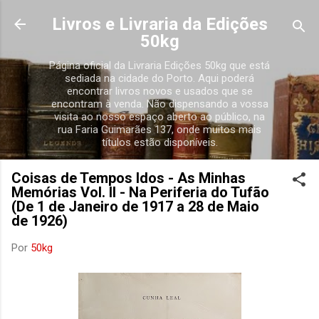
Avançar para o conteúdo principal
Livros e Livraria da Edições
50kg
Página oficial da Livraria Edições 50kg que está
sediada na cidade do Porto. Aqui poderá
encontrar livros novos e usados que se
encontram à venda. Não dispensando a vossa
visita ao nosso espaço aberto ao público, na
rua Faria Guimarães 137, onde muitos mais
títulos estão disponíveis.
Coisas de Tempos Idos - As Minhas
Memórias Vol. II - Na Periferia do Tufão
(De 1 de Janeiro de 1917 a 28 de Maio
de 1926)
Por
50kg