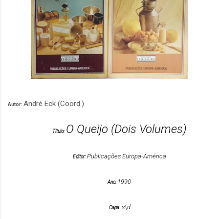
André Eck (Coord.)
Autor:
O Queijo (Dois Volumes)
Título:
Publicações Europa-América
Editor:
1990
Ano:
s\d
Capa
: