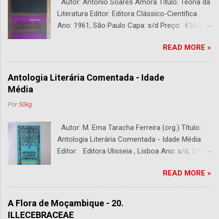
Autor: Antônio Soares Amora Título: Teoria da
Literatura Editor: Editora Clássico-Científica
Ano: 1961, São Paulo Capa: s/d Preço: €10,00
DESCRIÇÃO : Bom estado. 282 páginas.
READ MORE »
Antologia Literária Comentada - Idade
Média
Por
50kg
Autor: M. Ema Taracha Ferreira (org.) Título:
Antologia Literária Comentada - Idade Média
Editor: Editora Ulisseia , Lisboa Ano: s/d, 2.ª
Edição Capa : s/d Preço: €10,00 DESCRIÇÃO :
READ MORE »
Com alguns sublinhados a lapiseira. Usado.
Com 252 páginas.
A Flora de Moçambique - 20.
ILLECEBRACEAE